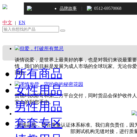
|
品牌故事
0512-69570068
●
中文
EN
|
但爱，打破所有禁忌
谈情说爱，是世界上最美好的事，也是对我们来说最重要的
情，我们的目标是发展为成人市场的全球玩家。无论你爱
所有商品
而生。
谨慎发货，守护您的秘密花园
女性用品
货物均以邮寄和第三方平台交付，同时货品会保护收件人
安全的到您手中。
男性用品
套套专区
优选品质，符合质量认证体系标准。我们肩负责任，因为
部测试机构无缝对接，进行质