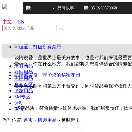
|
品牌故事
0512-69570068
●
中文
EN
|
但爱，打破所有禁忌
谈情说爱，是世界上最美好的事，也是对我们来说最重要
爱什么，你在什么地方，我们都将为您提供适合的情趣配
所有商品
女性用品
谨慎发货，守护您的秘密花园
男性用品
套套专区
货物均以邮寄和第三方平台交付，同时货品会保护收件人
情趣用品
SM专区
运动
优选品质，符合质量认证体系标准。我们肩负责任，因为
药妆
当前位置:
首页
情趣用品
延时湿巾
>
>