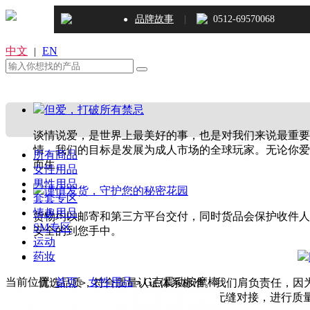
|
品牌故事
0512-69570068
●
中文
EN
|
但爱，打破所有禁忌
谈情说爱，是世界上最美好的事，也是对我们来说最重要的
情，我们的目标是发展为成人市场的全球玩家。无论你爱
所有商品
而生。
女性用品
男性用品
谨慎发货，守护您的秘密花园
套套专区
情趣用品
货物均以邮寄和第三方平台交付，同时货品会保护收件人
SM专区
安全的到您手中。
运动
药妆
当前位置:
首页
女性用品
G点震动按摩棒
优选品质，符合质量认证体系标准。我们肩负责任，因为
>
>
部测试机构无缝对接，进行质